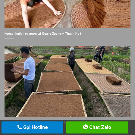
Xưởng thuốc lào ngon tại Quảng Xương – Thanh Hoá
Phân Biệt 5 Loại Thuốc Lào Phổ Biến Hiện Nay
Gọi Hotline
Chat Zalo