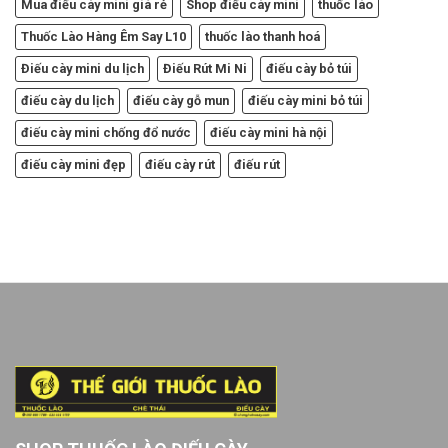
Mua điếu cày mini giá rẻ
Shop điếu cày mini
thuốc lào
Thuốc Lào Hàng Êm Say L10
thuốc lào thanh hoá
Điếu cày mini du lịch
Điếu Rút Mi Ni
điếu cày bỏ túi
điếu cày du lịch
điếu cày gỗ mun
điếu cày mini bỏ túi
điếu cày mini chống đổ nước
điếu cày mini hà nội
điếu cày mini đẹp
điếu cày rút
điếu rút