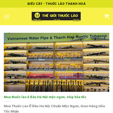
Skip
ĐIẾU CÀY - THUỐC LÀO THANH HOÁ
to
content
Mua thuốc lào ở đâu Hà Nội mộc ngon, ship hỏa tốc
Mua Thuốc Lào Ở Đâu Hà Nội Chuẩn Mộc Ngon, Giao Hàng Hỏa
Tốc Nhận