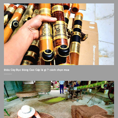
Điếu Cày Bọc Đồng Cao Cấp là gì ? cách chọn mua