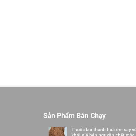
Sản Phẩm Bán Chạy
Thuốc lào thanh hoá êm say v
khói giá bán nguyên chất mộc