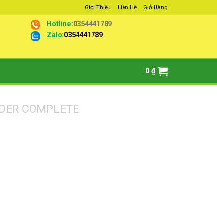
Giới Thiệu
Liên Hệ
Giỏ Hàng
Hotline:
0354441789
Zalo:
0354441789
0
₫
DER COMPLETE