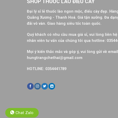
SHOP THUỐC LÀO ĐIẾU CÀY
Đại lý sỉ lẻ thuốc lào ngon mộc, điếu cày đẹp. Hà
Quãng Xương - Thanh Hoá. Giá tận xưởng. Đa dạ
đãi vô vàn. Giao hàng siêu tốc toàn quốc.
Quý khách có nhu cầu mua giá sỉ, vui lòng liên hệ 
nhân viên tư vấn của chúng tôi qua hotline: 0354
Mọi ý kiến thắc mắc và góp ý, vui lòng gửi về email
hungtrangchethai@gmail.com
HOTLINE: 0354441789
Chat Zalo