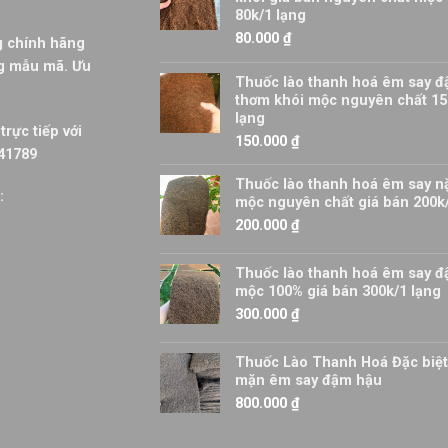
80k/1 lạng
80.000
₫
ng chính hãng
ng mẫu mã. Ưu
Thuốc lào thanh hoá êm say đ
thơm khói mộc nguyên chất 15
lạng
trực tiếp với
150.000
₫
441789
Thuốc lào thanh hoá êm say n
:
mộc nguyên chất giá bán 200k
200.000
₫
Thuốc lào thanh hoá êm say 
mộc 100% giá bán 300k/1 lạng
300.000
₫
Thuốc Lào Thanh Hoá Đặc biệ
mặn êm say đậm hậu
800.000
₫