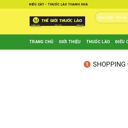
Skip
ĐIẾU CÀY - THUỐC LÀO THANH HOÁ
to
Tìm
content
kiếm:
TRANG CHỦ
GIỚI THIỆU
THUỐC LÀO
ĐIẾU 
SHOPPING
1