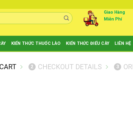
Giao Hàng
Miễn Phí
CÀY
KIẾN THỨC THUỐC LÀO
KIẾN THỨC ĐIẾU CÀY
LIÊN HỆ
 CART
CHECKOUT DETAILS
OR
2
3