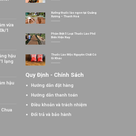
Xưởng thuốc lào ngon tại Quảng
Xương – Thanh Hoá
ậm vừa
0k/1
Phân Biệt 5 Loại Thuốc Lào Phổ
Biến Hiện Nay
Thuốc Lào Mộc Nguyên Chất Có
ặng hậu
Gì Khác
/1 lạng
Quy Định - Chính Sách
đậm hậu
Hướng dẫn đặt hàng
Hướng dẫn thanh toán
Điều khoản và trách nhiệm
t Chua
Đổi trả và bảo hành