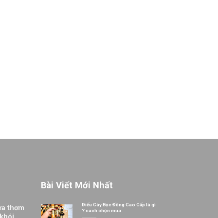
Bài Viết Mới Nhất
Điếu Cày Bọc Đồng Cao Cấp là gì
ừa thơm
? cách chọn mua
 khói