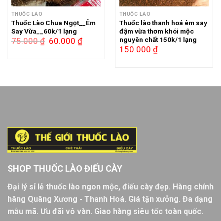
THUỐC LÀO
THUỐC LÀO
Thuốc Lào Chua Ngọt__Êm
Thuốc lào thanh hoá êm say
Say Vừa__60k/1 lạng
đậm vừa thơm khói mộc
nguyên chất 150k/1 lạng
Giá
Giá
75.000
₫
60.000
₫
gốc
hiện
150.000
₫
là:
tại
75.000 ₫.
là:
60.000 ₫.
SHOP THUỐC LÀO ĐIẾU CÀY
Đại lý sỉ lẻ thuốc lào ngon mộc, điếu cày đẹp. Hàng chính
hãng Quãng Xương - Thanh Hoá. Giá tận xưởng. Đa dạng
mẫu mã. Ưu đãi vô vàn. Giao hàng siêu tốc toàn quốc.