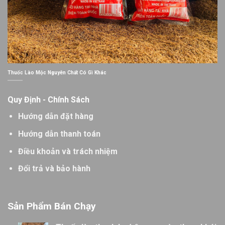
Thuốc Lào Mộc Nguyên Chất Có Gì Khác
Quy Định - Chính Sách
Hướng dẫn đặt hàng
Hướng dẫn thanh toán
Điều khoản và trách nhiệm
Đổi trả và bảo hành
Sản Phẩm Bán Chạy