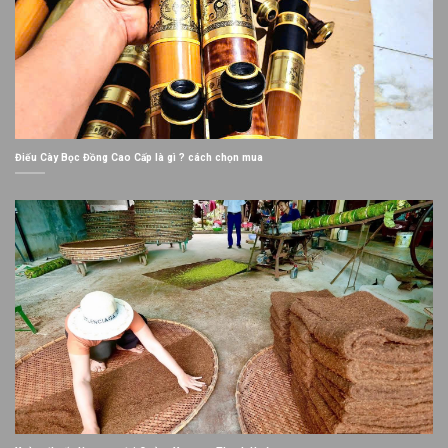
Điếu Cày Bọc Đồng Cao Cấp là gì ? cách chọn mua