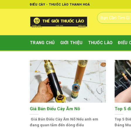
Skip
ĐIẾU CÀY - THUỐC LÀO THANH HOÁ
to
Tìm
content
kiếm:
TRANG CHỦ
GIỚI THIỆU
THUỐC LÀO
ĐIẾU 
Giá Bán Điếu Cày Âm Nõ
Top 5 đ
Giá Bán Điếu Cày Âm Nõ Nếu anh em
Top 5 Đi
đang quan tâm đến dòng điếu
Đáng Mua