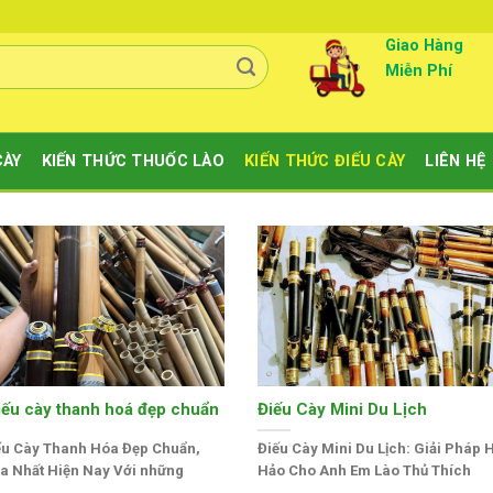
Giao Hàng
Miễn Phí
CÀY
KIẾN THỨC THUỐC LÀO
KIẾN THỨC ĐIẾU CÀY
LIÊN HỆ
iếu cày thanh hoá đẹp chuẩn
Điếu Cày Mini Du Lịch
ếu Cày Thanh Hóa Đẹp Chuẩn,
Điếu Cày Mini Du Lịch: Giải Pháp
 Nhất Hiện Nay Với những
Hảo Cho Anh Em Lào Thủ Thích