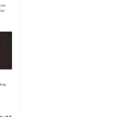
Lào
Lào
Shop