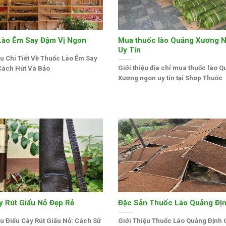
Lào Êm Say Đậm Vị Ngon
Mua thuốc lào Quảng Xương 
Uy Tín
ệu Chi Tiết Về Thuốc Lào Êm Say
Giới thiệu địa chỉ mua thuốc lào 
Cách Hút Và Bảo
Xương ngon uy tín tại Shop Thuốc
y Rút Giấu Nỏ Đẹp Rẻ
Đặc Sản Thuốc Lào Quảng Đị
ệu Điếu Cày Rút Giấu Nỏ: Cách Sử
Giới Thiệu Thuốc Lào Quảng Định