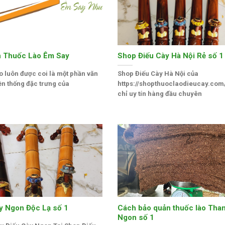
n Thuốc Lào Êm Say
Shop Điếu Cày Hà Nội Rẻ số 1
o luôn được coi là một phần văn
Shop Điếu Cày Hà Nội của
ền thống đặc trưng của
https://shopthuoclaodieucay.com/
chỉ uy tín hàng đầu chuyên
y Ngon Độc Lạ số 1
Cách bảo quản thuốc lào Tha
Ngon số 1