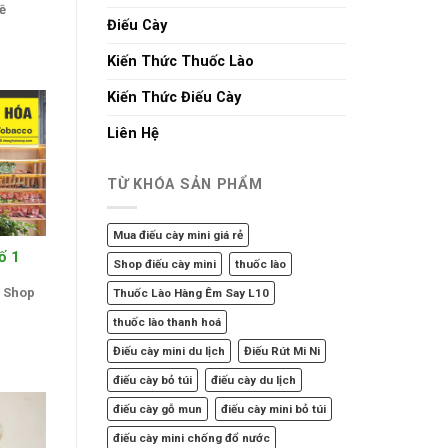
ề
Điếu Cày
Kiến Thức Thuốc Lào
Kiến Thức Điếu Cày
Liên Hệ
TỪ KHÓA SẢN PHẨM
Mua điếu cày mini giá rẻ
ố 1
Shop điếu cày mini
thuốc lào
i Shop
Thuốc Lào Hàng Êm Say L10
thuốc lào thanh hoá
Điếu cày mini du lịch
Điếu Rút Mi Ni
điếu cày bỏ túi
điếu cày du lịch
điếu cày gỗ mun
điếu cày mini bỏ túi
điếu cày mini chống đổ nước