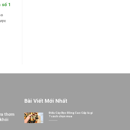
 số 1
ào
được
Bài Viết Mới Nhất
Điếu Cày Bọc Đồng Cao Cấp là gì
ừa thơm
? cách chọn mua
 khói