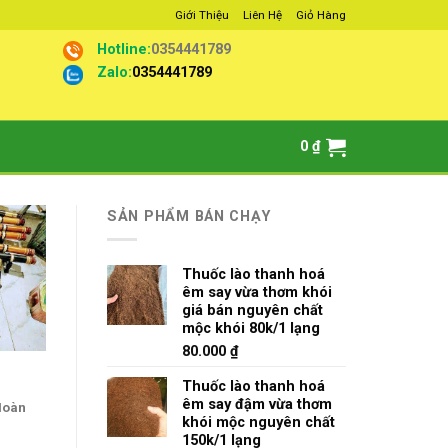
Giới Thiệu
Liên Hệ
Giỏ Hàng
Hotline:
0354441789
Zalo:
0354441789
0
₫
SẢN PHẨM BÁN CHẠY
Thuốc lào thanh hoá
êm say vừa thơm khói
giá bán nguyên chất
mộc khói 80k/1 lạng
80.000
₫
Thuốc lào thanh hoá
êm say đậm vừa thơm
 Hoàn
khói mộc nguyên chất
150k/1 lạng