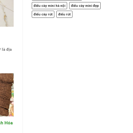
điếu cày mini hà nội
điếu cày mini đẹp
điếu cày rút
điếu rút
 là địa
nh Hóa