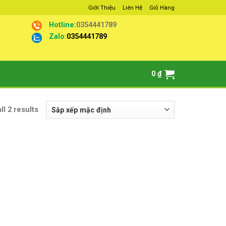
Giới Thiệu
Liên Hệ
Giỏ Hàng
Hotline:
0354441789
Zalo:
0354441789
0
₫
ll 2 results