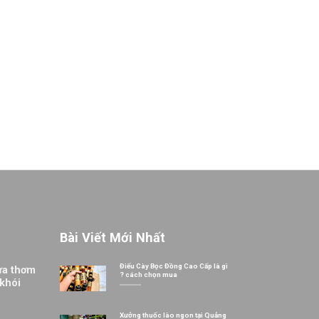
Bài Viết Mới Nhất
Điếu Cày Bọc Đồng Cao Cấp là gì
ừa thơm
? cách chọn mua
 khói
Xưởng thuốc lào ngon tại Quảng