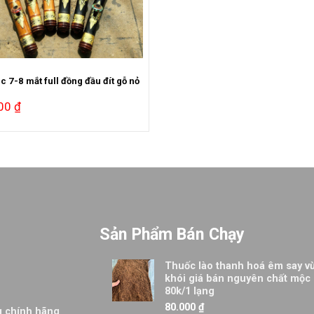
c 7-8 mắt full đồng đầu đít gỗ nỏ
000
₫
Sản Phẩm Bán Chạy
Thuốc lào thanh hoá êm say v
khói giá bán nguyên chất mộc
80k/1 lạng
80.000
₫
ng chính hãng