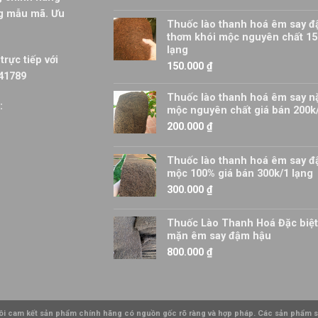
ng mẫu mã. Ưu
Thuốc lào thanh hoá êm say đ
thơm khói mộc nguyên chất 15
lạng
trực tiếp với
150.000
₫
441789
Thuốc lào thanh hoá êm say n
:
mộc nguyên chất giá bán 200k
200.000
₫
Thuốc lào thanh hoá êm say 
mộc 100% giá bán 300k/1 lạng
300.000
₫
Thuốc Lào Thanh Hoá Đặc biệ
mặn êm say đậm hậu
800.000
₫
tôi cam kết sản phẩm chính hãng có nguồn gốc rõ ràng và hợp pháp. Các sản phẩm sẽ