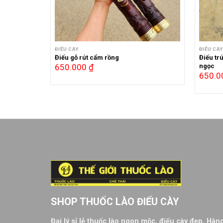
ĐIẾU CÀY
ĐIẾU CÀY
Điếu gỗ rút cẩm rồng
Điếu trú
ngọc
650.000
₫
650.
SHOP THUỐC LÀO ĐIẾU CÀY
Đại lý sỉ lẻ thuốc lào ngon mộc, điếu cày đẹp. Hà