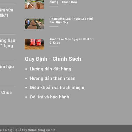
Xương – Thanh Hoá
ậm vừa
0k/1
Phân Biệt 5 Loại Thuốc Lào Phổ
Biến Hiện Nay
Thuốc Lào Mộc Nguyên Chất Có
ặng hậu
Gì Khác
/1 lạng
Quy Định - Chính Sách
đậm hậu
Hướng dẫn đặt hàng
Hướng dẫn thanh toán
Điều khoản và trách nhiệm
t Chua
Đổi trả và bảo hành
 có hiệu quả tùy thuộc từng cơ địa.