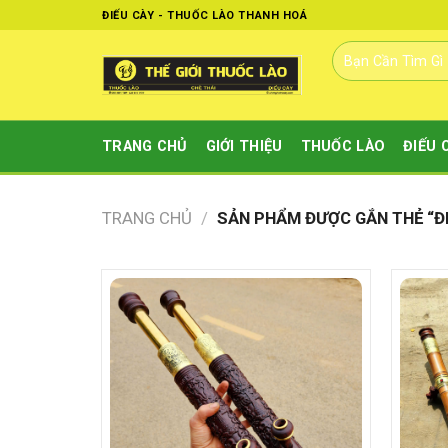
Skip
ĐIẾU CÀY - THUỐC LÀO THANH HOÁ
to
Tìm
content
kiếm:
TRANG CHỦ
GIỚI THIỆU
THUỐC LÀO
ĐIẾU 
TRANG CHỦ
/
SẢN PHẨM ĐƯỢC GẮN THẺ “Đ