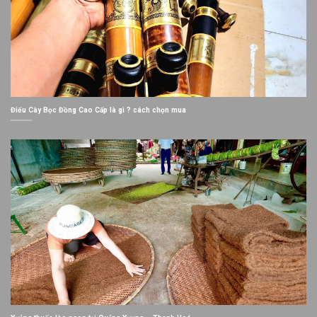
Điếu Cày Bọc Đồng Cao Cấp là gì ? cách chọn mua