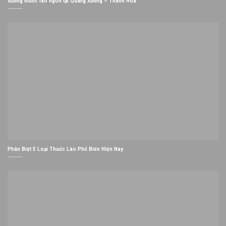
Xưởng thuốc lào ngon tại Quảng Xương – Thanh Hoá
Phân Biệt 5 Loại Thuốc Lào Phổ Biến Hiện Nay