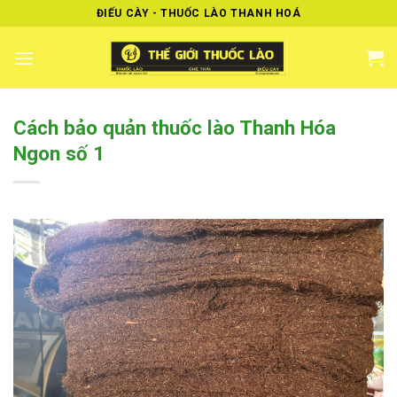
Skip
ĐIẾU CÀY - THUỐC LÀO THANH HOÁ
to
content
Cách bảo quản thuốc lào Thanh Hóa
Ngon số 1