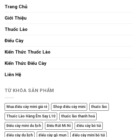
Trang Chủ
Giới Thiệu
Thuốc Lào
Điếu Cày
Kiến Thức Thuốc Lào
Kiến Thức Điếu Cày
Liên Hệ
TỪ KHÓA SẢN PHẨM
Mua điếu cày mini giá rẻ
Shop điếu cày mini
thuốc lào
Thuốc Lào Hàng Êm Say L10
thuốc lào thanh hoá
Điếu cày mini du lịch
Điếu Rút Mi Ni
điếu cày bỏ túi
điếu cày du lịch
điếu cày gỗ mun
điếu cày mini bỏ túi