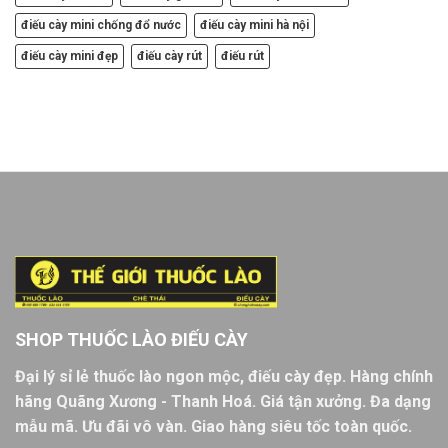
điếu cày mini chống đổ nước
điếu cày mini hà nội
điếu cày mini đẹp
điếu cày rút
điếu rút
SHOP THUỐC LÀO ĐIẾU CÀY
Đại lý sỉ lẻ thuốc lào ngon mộc, điếu cày đẹp. Hàng chính
hãng Quãng Xương - Thanh Hoá. Giá tận xưởng. Đa dạng
mẫu mã. Ưu đãi vô vàn. Giao hàng siêu tốc toàn quốc.