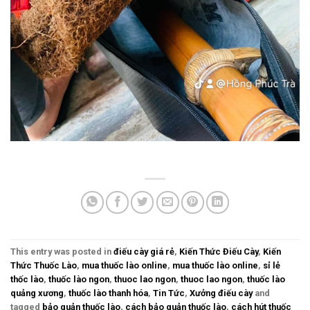
This entry was posted in
điếu cày giá rẻ
,
Kiến Thức Điếu Cày
,
Kiến
Thức Thuốc Lào
,
mua thuốc lào online
,
mua thuốc lào online
,
sỉ lẻ
thốc lào
,
thuốc lào ngon
,
thuoc lao ngon
,
thuoc lao ngon
,
thuốc lào
quảng xương
,
thuốc lào thanh hóa
,
Tin Tức
,
Xưởng điếu cày
and
tagged
bảo quản thuốc lào
,
cách bảo quản thuốc lào
,
cách hút thuốc