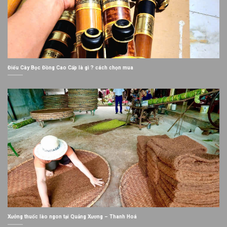
Điếu Cày Bọc Đồng Cao Cấp là gì ? cách chọn mua
Xưởng thuốc lào ngon tại Quảng Xương – Thanh Hoá