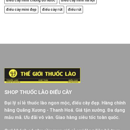
điếu cày mini chống đổ nước
điếu cày mini hà nội
điếu cày mini đẹp
điếu cày rút
điếu rút
SHOP THUỐC LÀO ĐIẾU CÀY
Đại lý sỉ lẻ thuốc lào ngon mộc, điếu cày đẹp. Hàng chính
hãng Quãng Xương - Thanh Hoá. Giá tận xưởng. Đa dạng
mẫu mã. Ưu đãi vô vàn. Giao hàng siêu tốc toàn quốc.