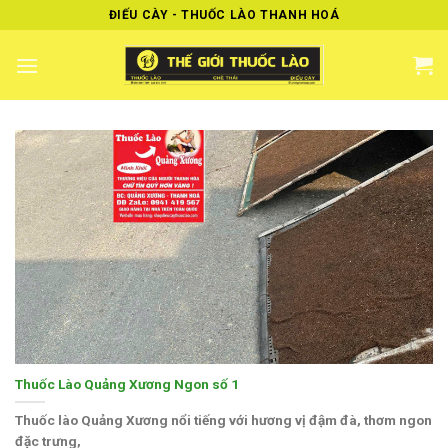
Skip
ĐIẾU CÀY - THUỐC LÀO THANH HOÁ
to
content
Thuốc Lào Quảng Xương Ngon số 1
Thuốc lào Quảng Xương nổi tiếng với hương vị đậm đà, thơm ngon
đặc trưng,