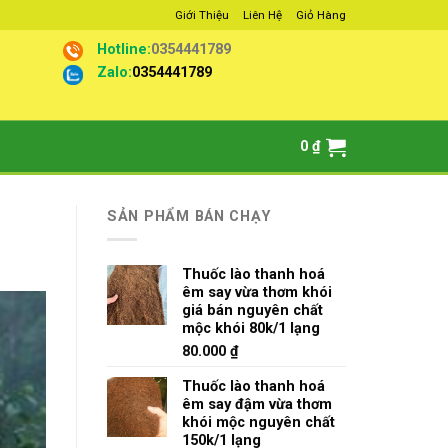
Giới Thiệu
Liên Hệ
Giỏ Hàng
Hotline:
0354441789
Zalo:
0354441789
0
₫
SẢN PHẨM BÁN CHẠY
Thuốc lào thanh hoá
êm say vừa thơm khói
giá bán nguyên chất
mộc khói 80k/1 lạng
80.000
₫
Thuốc lào thanh hoá
êm say đậm vừa thơm
khói mộc nguyên chất
150k/1 lạng