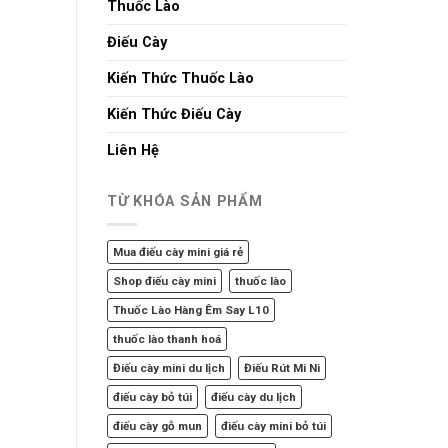
Thuốc Lào
Điếu Cày
Kiến Thức Thuốc Lào
Kiến Thức Điếu Cày
Liên Hệ
TỪ KHÓA SẢN PHẨM
Mua điếu cày mini giá rẻ
Shop điếu cày mini
thuốc lào
Thuốc Lào Hàng Êm Say L10
thuốc lào thanh hoá
Điếu cày mini du lịch
Điếu Rút Mi Ni
điếu cày bỏ túi
điếu cày du lịch
điếu cày gỗ mun
điếu cày mini bỏ túi