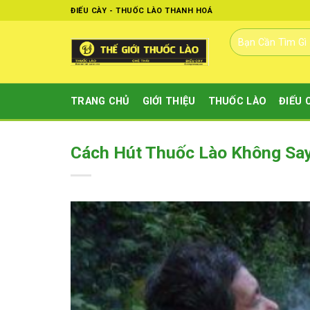
Skip
ĐIẾU CÀY - THUỐC LÀO THANH HOÁ
to
Tìm
content
kiếm:
TRANG CHỦ
GIỚI THIỆU
THUỐC LÀO
ĐIẾU 
Cách Hút Thuốc Lào Không Sa