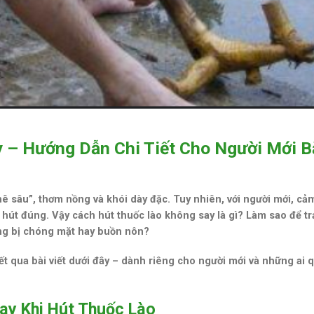
 – Hướng Dẫn Chi Tiết Cho Người Mới B
phê sâu”, thơm nồng và khói dày đặc. Tuy nhiên, với người mới, cả
h hút đúng. Vậy
cách hút thuốc lào không say
là gì? Làm sao để tr
ng bị chóng mặt hay buồn nôn?
iết qua bài viết dưới đây – dành riêng cho người mới và những ai 
ay Khi Hút Thuốc Lào