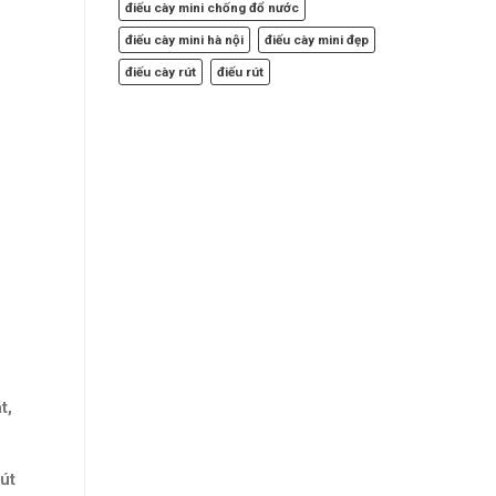
điếu cày mini chống đổ nước
điếu cày mini hà nội
điếu cày mini đẹp
điếu cày rút
điếu rút
t,
hút