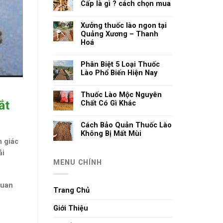
Cấp là gì ? cách chọn mua
Xưởng thuốc lào ngon tại
Quảng Xương – Thanh
Hoá
Phân Biệt 5 Loại Thuốc
Lào Phổ Biến Hiện Nay
Thuốc Lào Mộc Nguyên
ắt
Chất Có Gì Khác
Cách Bảo Quản Thuốc Lào
Không Bị Mất Mùi
m giác
ải
MENU CHÍNH
quan
Trang Chủ
Giới Thiệu