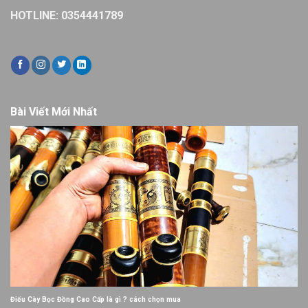
HOTLINE: 0354441789
Bài Viết Mới Nhất
Điếu Cày Bọc Đồng Cao Cấp là gì ? cách chọn mua