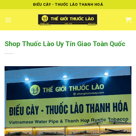
Skip
ĐIẾU CÀY - THUỐC LÀO THANH HOÁ
to
content
Shop Thuốc Lào Uy Tín Giao Toàn Quốc