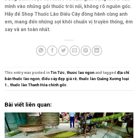
mình vào những gói thuốc trôi nổi, không rõ nguồn gốc.
Hãy để
Shop Thuốc Lào Điếu Cày
đồng hành cùng anh
em, mang đến những sợi khói chuẩn vị truyền thống, êm
say và an toàn nhất.
This entry was posted in
Tin Tức
,
thuoc lao ngon
and tagged
địa chỉ
bán thuốc lào ngon
,
điếu cày đẹp giá rẻ
,
thuốc lào Quảng Xương loại
1.
,
thuốc lào Thanh Hóa chính gốc
.
Bài viết liên quan: