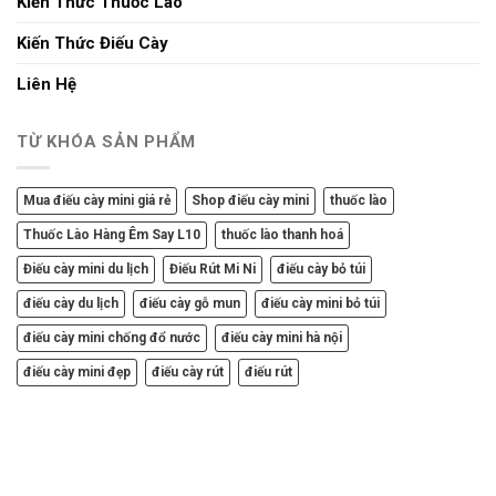
Kiến Thức Thuốc Lào
Kiến Thức Điếu Cày
Liên Hệ
TỪ KHÓA SẢN PHẨM
Mua điếu cày mini giá rẻ
Shop điếu cày mini
thuốc lào
Thuốc Lào Hàng Êm Say L10
thuốc lào thanh hoá
Điếu cày mini du lịch
Điếu Rút Mi Ni
điếu cày bỏ túi
điếu cày du lịch
điếu cày gỗ mun
điếu cày mini bỏ túi
điếu cày mini chống đổ nước
điếu cày mini hà nội
điếu cày mini đẹp
điếu cày rút
điếu rút