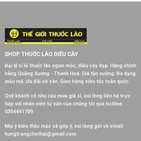
SHOP THUỐC LÀO ĐIẾU CÀY
Đại lý sỉ lẻ thuốc lào ngon mộc, điếu cày đẹp. Hàng chính
hãng Quãng Xương - Thanh Hoá. Giá tận xưởng. Đa dạng
mẫu mã. Ưu đãi vô vàn. Giao hàng siêu tốc toàn quốc.
Quý khách có nhu cầu mua giá sỉ, vui lòng liên hệ trực
tiếp với nhân viên tư vấn của chúng tôi qua hotline:
0354441789
Mọi ý kiến thắc mắc và góp ý, vui lòng gửi về email:
hungtrangchethai@gmail.com