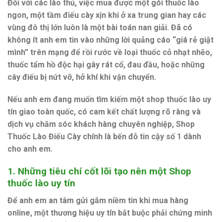
Đối với các lào thủ, việc mua được một gói thuốc lào
ngon, một tầm điếu cày xịn khi ở xa trung gian hay các
vùng đô thị lớn luôn là một bài toán nan giải. Đã có
không ít anh em tin vào những lời quảng cáo “giá rẻ giật
mình” trên mạng để rồi rước về loại thuốc cỏ nhạt nhẽo,
thuốc tẩm hồ độc hại gây rát cổ, đau đầu, hoặc những
cây điếu bị nứt vỡ, hở khí khi vận chuyển.
Nếu anh em đang muốn tìm kiếm một
shop thuốc lào uy
tín giao toàn quốc
, có cam kết chất lượng rõ ràng và
dịch vụ chăm sóc khách hàng chuyên nghiệp,
Shop
Thuốc Lào Điếu Cày
chính là bến đỗ tin cậy số 1 dành
cho anh em.
1. Những tiêu chí cốt lõi tạo nên một Shop
thuốc lào uy tín
Để anh em an tâm gửi gắm niềm tin khi mua hàng
online, một thương hiệu uy tín bắt buộc phải chứng minh