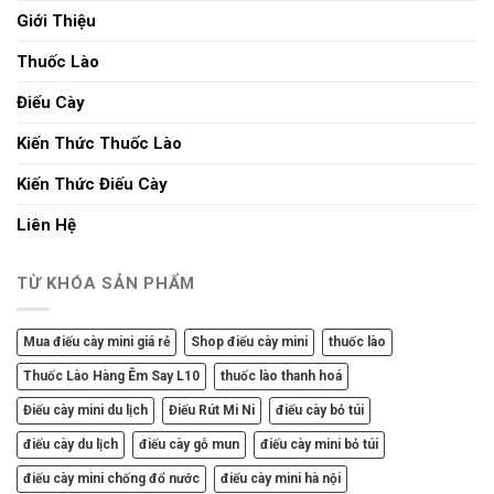
Giới Thiệu
Thuốc Lào
Điếu Cày
Kiến Thức Thuốc Lào
Kiến Thức Điếu Cày
Liên Hệ
TỪ KHÓA SẢN PHẨM
Mua điếu cày mini giá rẻ
Shop điếu cày mini
thuốc lào
Thuốc Lào Hàng Êm Say L10
thuốc lào thanh hoá
Điếu cày mini du lịch
Điếu Rút Mi Ni
điếu cày bỏ túi
điếu cày du lịch
điếu cày gỗ mun
điếu cày mini bỏ túi
điếu cày mini chống đổ nước
điếu cày mini hà nội