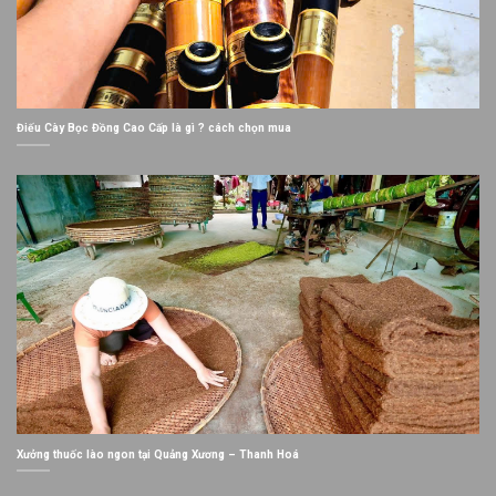
Điếu Cày Bọc Đồng Cao Cấp là gì ? cách chọn mua
Xưởng thuốc lào ngon tại Quảng Xương – Thanh Hoá