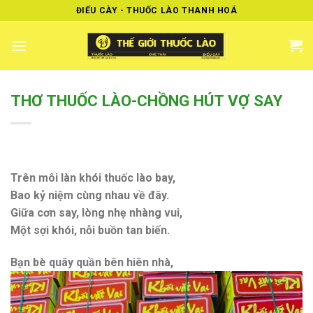
Skip
ĐIẾU CÀY - THUỐC LÀO THANH HOÁ
to
content
THƠ THUỐC LÀO-CHỒNG HÚT VỢ SAY
Trên môi làn khói thuốc lào bay,
Bao kỷ niệm cùng nhau về đây.
Giữa cơn say, lòng nhẹ nhàng vui,
Một sợi khói, nỗi buồn tan biến.
Bạn bè quây quần bên hiên nhà,