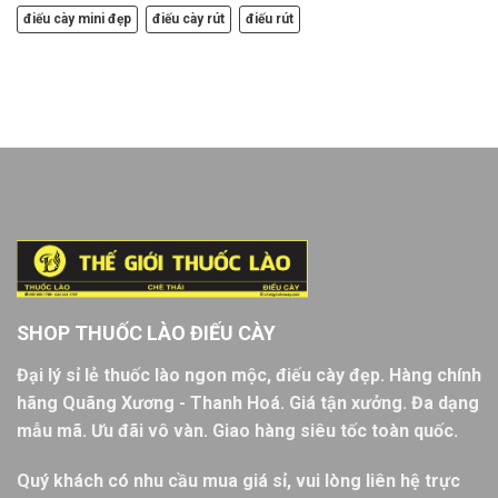
điếu cày mini đẹp
điếu cày rút
điếu rút
SHOP THUỐC LÀO ĐIẾU CÀY
Đại lý sỉ lẻ thuốc lào ngon mộc, điếu cày đẹp. Hàng chính
hãng Quãng Xương - Thanh Hoá. Giá tận xưởng. Đa dạng
mẫu mã. Ưu đãi vô vàn. Giao hàng siêu tốc toàn quốc.
Quý khách có nhu cầu mua giá sỉ, vui lòng liên hệ trực