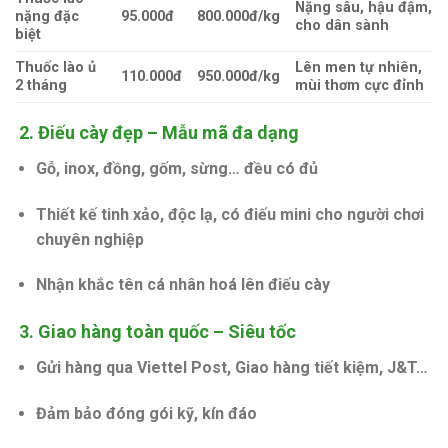
Nặng sâu, hậu đậm,
nặng đặc
95.000đ
800.000đ/kg
cho dân sành
biệt
Thuốc lào ủ
Lên men tự nhiên,
110.000đ
950.000đ/kg
2 tháng
mùi thơm cực đỉnh
2.
Điếu cày đẹp – Mẫu mã đa dạng
Gỗ, inox, đồng, gốm, sừng… đều có đủ
Thiết kế tinh xảo, độc lạ, có điếu mini cho người chơi
chuyên nghiệp
Nhận
khắc tên cá nhân hoá lên điếu cày
3.
Giao hàng toàn quốc – Siêu tốc
Gửi hàng qua Viettel Post, Giao hàng tiết kiệm, J&T…
Đảm bảo đóng gói kỹ, kín đáo