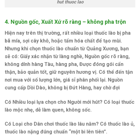
hut thuoc lao
4.
Nguồn gốc, Xuất Xứ rõ ràng – không pha trộn
Hiện nay trên thị trường, rất nhiều loại
thuốc lào
bị pha
bã mía, sợi cây khô, hoặc tẩm hóa chất để tạo mùi.
Nhưng khi chọn
thuốc lào chuẩn từ Quảng Xương
, bạn
sẽ có:
Giấy xác nhận từ làng nghề,
Nguồn gốc rõ ràng,
không dính hàng Tàu, hàng pha,
Được đóng gói cẩn
thận, bảo quản tốt, giữ nguyên hương vị. Có thể đến tận
nơi mua với số lượng lớn, giá sỉ phân phối lại. Nguồn
cung cấp Dồi Dào, không bị Đứt Hàng, hay chờ đợi
Có Nhiều loại lựa chọn cho Người mới hút? Có loại
thuốc
lào mộc nhẹ
, dễ làm quen, không sốc.
Có Loại cho Dân chơi thuốc lào lâu năm? Có
thuốc lào ủ,
thuốc lào nặng
đúng chuẩn “một bi lên tiên”.