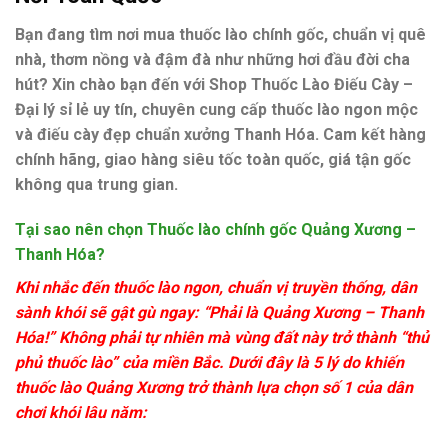
Bạn đang tìm nơi
mua thuốc lào chính gốc
, chuẩn vị quê
nhà, thơm nồng và đậm đà như những hơi đầu đời cha
hút? Xin chào bạn đến với
Shop Thuốc Lào Điếu Cày –
Đại lý sỉ lẻ uy tín
, chuyên cung cấp
thuốc lào ngon mộc
và
điếu cày đẹp
chuẩn xưởng Thanh Hóa. Cam kết
hàng
chính hãng, giao hàng siêu tốc toàn quốc
, giá tận gốc
không qua trung gian.
Tại sao nên chọn Thuốc lào chính gốc Quảng Xương –
Thanh Hóa?
Khi nhắc đến
thuốc lào ngon, chuẩn vị truyền thống
, dân
sành khói sẽ gật gù ngay:
“Phải là Quảng Xương – Thanh
Hóa!”
Không phải tự nhiên mà vùng đất này trở thành
“thủ
phủ thuốc lào”
của miền Bắc. Dưới đây là 5 lý do khiến
thuốc lào Quảng Xương
trở thành lựa chọn số 1 của dân
chơi khói lâu năm: