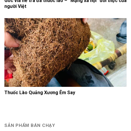
Góc vỉa hè trà đá thuốc lào – “Mạng xã hội” đời thực của
người Việt
Thuốc Lào Quảng Xương Êm Say
SẢN PHẨM BÁN CHẠY