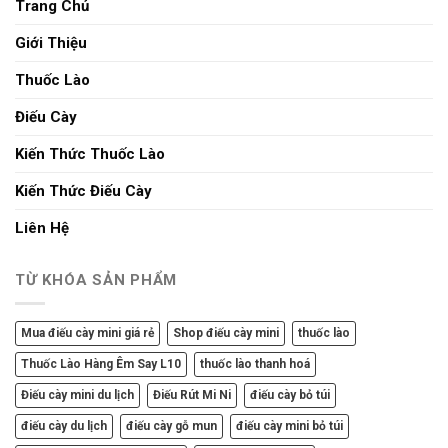
Trang Chủ
Giới Thiệu
Thuốc Lào
Điếu Cày
Kiến Thức Thuốc Lào
Kiến Thức Điếu Cày
Liên Hệ
TỪ KHÓA SẢN PHẨM
Mua điếu cày mini giá rẻ
Shop điếu cày mini
thuốc lào
Thuốc Lào Hàng Êm Say L10
thuốc lào thanh hoá
Điếu cày mini du lịch
Điếu Rút Mi Ni
điếu cày bỏ túi
điếu cày du lịch
điếu cày gỗ mun
điếu cày mini bỏ túi