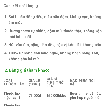
Cam kết chất lượng:
Sợi thuốc đồng đều
, màu nâu đậm, không vụn, không
ẩm mốc
Hương thơm tự nhiên
, đậm mùi thuốc thật, không xộc
mùi hóa chất
Hút vào êm
, nặng dần đều, hậu vị kéo dài, không sốc
100% từ nông dân làng nghề
, không nhập hàng Tàu,
không pha bã mía
2. Bảng giá tham khảo:
GIÁ SỈ
LOẠI
GIÁ LẺ
ĐẶC ĐIỂM NỔI
(1KG TRỞ
THUỐC LÀO
(100G)
BẬT
LÊN)
Thuốc lào
Hương nhẹ, dễ hút,
75.000đ
650.000đ/kg
mộc loại 1
phù hợp người mới
Thuốc lào