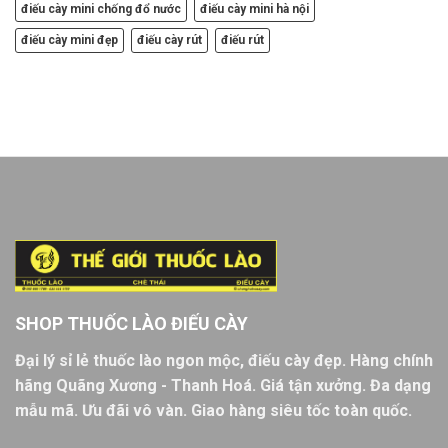
điếu cày mini chống đổ nước
điếu cày mini hà nội
điếu cày mini đẹp
điếu cày rút
điếu rút
SHOP THUỐC LÀO ĐIẾU CÀY
Đại lý sỉ lẻ thuốc lào ngon mộc, điếu cày đẹp. Hàng chính
hãng Quãng Xương - Thanh Hoá. Giá tận xưởng. Đa dạng
mẫu mã. Ưu đãi vô vàn. Giao hàng siêu tốc toàn quốc.