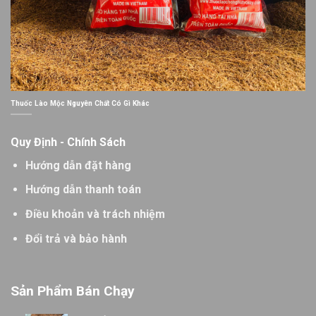
Thuốc Lào Mộc Nguyên Chất Có Gì Khác
Quy Định - Chính Sách
Hướng dẫn đặt hàng
Hướng dẫn thanh toán
Điều khoản và trách nhiệm
Đổi trả và bảo hành
Sản Phẩm Bán Chạy