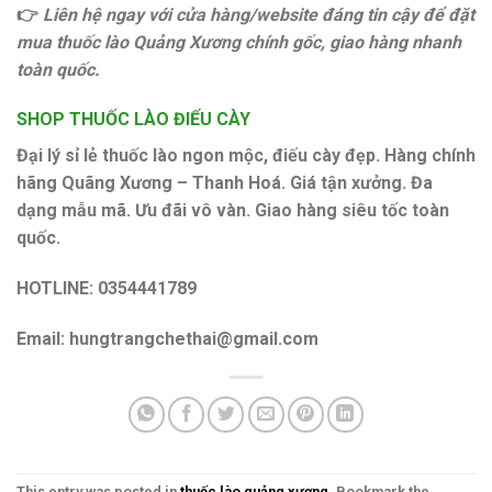
👉
Liên hệ ngay với cửa hàng/website đáng tin cậy để đặt
mua thuốc lào Quảng Xương chính gốc, giao hàng nhanh
toàn quốc.
SHOP THUỐC LÀO ĐIẾU CÀY
Đại lý sỉ lẻ thuốc lào ngon mộc, điếu cày đẹp. Hàng chính
hãng Quãng Xương – Thanh Hoá. Giá tận xưởng. Đa
dạng mẫu mã. Ưu đãi vô vàn. Giao hàng siêu tốc toàn
quốc.
HOTLINE: 0354441789
Email:
hungtrangchethai@gmail.com
This entry was posted in
thuốc lào quảng xương
. Bookmark the