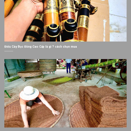
Điếu Cày Bọc Đồng Cao Cấp là gì ? cách chọn mua