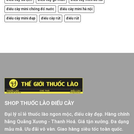
điếu cày mini chống đổ nước
điếu cày mini hà nội
điếu cày mini đẹp
điếu cày rút
điếu rút
SHOP THUỐC LÀO ĐIẾU CÀY
Đại lý sỉ lẻ thuốc lào ngon mộc, điếu cày đẹp. Hàng chính
hãng Quãng Xương - Thanh Hoá. Giá tận xưởng. Đa dạng
mẫu mã. Ưu đãi vô vàn. Giao hàng siêu tốc toàn quốc.