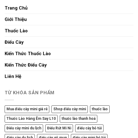
Trang Chủ
Giới Thiệu
Thuốc Lào
Điếu Cày
Kiến Thức Thuốc Lào
Kiến Thức Điếu Cày
Liên Hệ
TỪ KHÓA SẢN PHẨM
Mua điếu cày mini giá rẻ
Shop điếu cày mini
thuốc lào
Thuốc Lào Hàng Êm Say L10
thuốc lào thanh hoá
Điếu cày mini du lịch
Điếu Rút Mi Ni
điếu cày bỏ túi
điếu cày du lịch
điếu cày gỗ mun
điếu cày mini bỏ túi