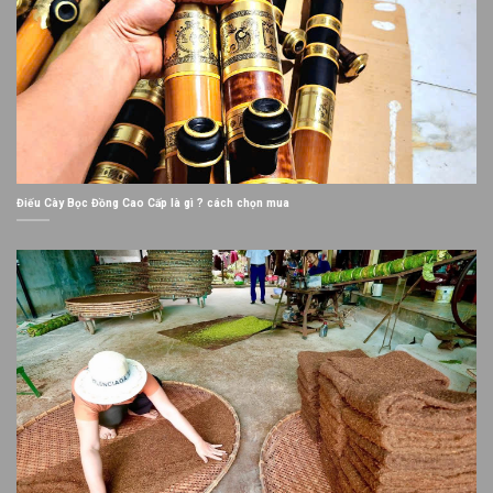
Điếu Cày Bọc Đồng Cao Cấp là gì ? cách chọn mua