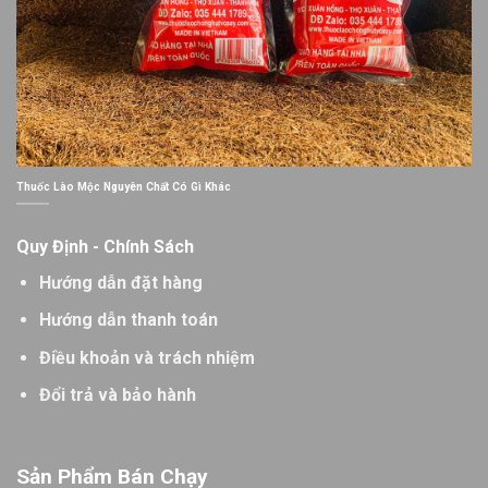
Thuốc Lào Mộc Nguyên Chất Có Gì Khác
Quy Định - Chính Sách
Hướng dẫn đặt hàng
Hướng dẫn thanh toán
Điều khoản và trách nhiệm
Đổi trả và bảo hành
Sản Phẩm Bán Chạy