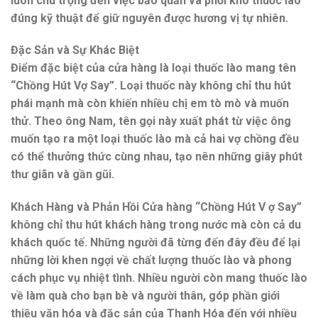
luôn chú trọng đến việc bảo quản và phơi khô thuốc lào
đúng kỹ thuật để giữ nguyên được hương vị tự nhiên.
Đặc Sản và Sự Khác Biệt
Điểm đặc biệt của cửa hàng là loại thuốc lào mang tên
“Chồng Hút Vợ Say”. Loại thuốc này không chỉ thu hút
phái mạnh mà còn khiến nhiều chị em tò mò và muốn
thử. Theo ông Nam, tên gọi này xuất phát từ việc ông
muốn tạo ra một loại thuốc lào mà cả hai vợ chồng đều
có thể thưởng thức cùng nhau, tạo nên những giây phút
thư giãn và gần gũi.
Khách Hàng và Phản Hồi Cửa hàng “Chồng Hút V ợ Say”
không chỉ thu hút khách hàng trong nước mà còn cả du
khách quốc tế. Những người đã từng đến đây đều để lại
những lời khen ngợi về chất lượng thuốc lào và phong
cách phục vụ nhiệt tình. Nhiều người còn mang thuốc lào
về làm quà cho bạn bè và người thân, góp phần giới
thiệu văn hóa và đặc sản của Thanh Hóa đến với nhiều