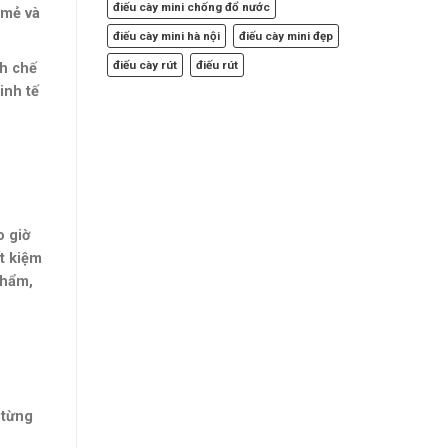
điếu cày mini chống đổ nước
 mẻ và
điếu cày mini hà nội
điếu cày mini đẹp
điếu cày rút
điếu rút
nh chế
inh tế
o giờ
t kiệm
phẩm,
 từng