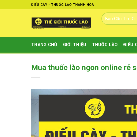
Skip
ĐIẾU CÀY - THUỐC LÀO THANH HOÁ
to
Tìm
content
kiếm:
TRANG CHỦ
GIỚI THIỆU
THUỐC LÀO
ĐIẾU 
Mua thuốc lào ngon online rẻ s