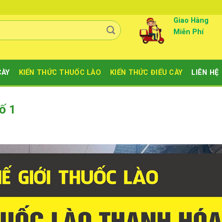
Giao Hàng
Miễn Phí
CÀY
KIẾN THỨC THUỐC LÀO
KIẾN THỨC ĐIẾU CÀY
LIÊN HỆ
ố 1