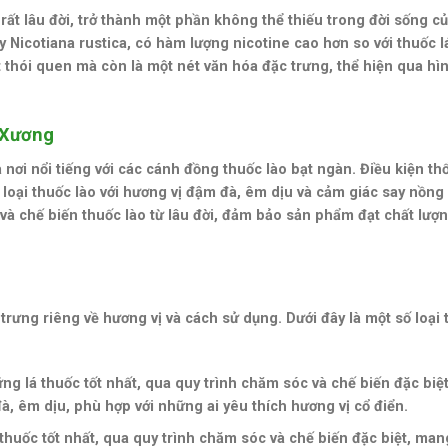
 rất lâu đời, trở thành một phần không thể thiếu trong đời sống c
y Nicotiana rustica, có hàm lượng nicotine cao hơn so với thuốc l
 thói quen mà còn là một nét văn hóa đặc trưng, thể hiện qua hì
 Xương
ơi nổi tiếng với các cánh đồng thuốc lào bạt ngàn. Điều kiện th
 loại thuốc lào với hương vị đậm đà, êm dịu và cảm giác say nồng
và chế biến thuốc lào từ lâu đời, đảm bảo sản phẩm đạt chất lượ
 trưng riêng về hương vị và cách sử dụng. Dưới đây là một số loại
ng lá thuốc tốt nhất, qua quy trình chăm sóc và chế biến đặc biệt
à, êm dịu, phù hợp với những ai yêu thích hương vị cổ điển.
thuốc tốt nhất, qua quy trình chăm sóc và chế biến đặc biệt, mang