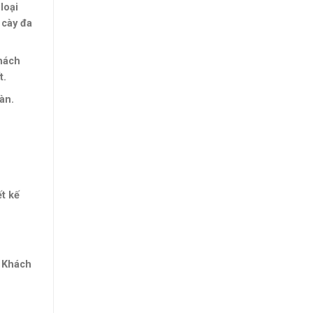
loại
 cày đa
khách
t.
àn.
t kế
. Khách