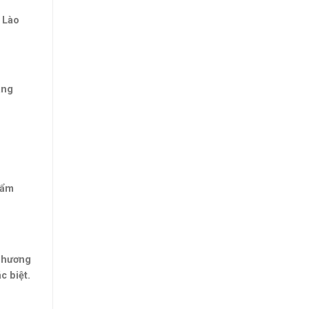
 Lào
àng
hẩm
i hương
c biệt.