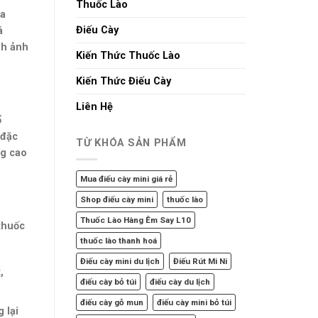
Thuốc Lào
ủa
Điếu Cày
á
nh ảnh
Kiến Thức Thuốc Lào
Kiến Thức Điếu Cày
Liên Hệ
ổ
 đặc
TỪ KHÓA SẢN PHẨM
ng cao
Mua điếu cày mini giá rẻ
Shop điếu cày mini
thuốc lào
Thuốc Lào Hàng Êm Say L10
 thuốc
thuốc lào thanh hoá
Điếu cày mini du lịch
Điếu Rút Mi Ni
,
điếu cày bỏ túi
điếu cày du lịch
điếu cày gỗ mun
điếu cày mini bỏ túi
 lại