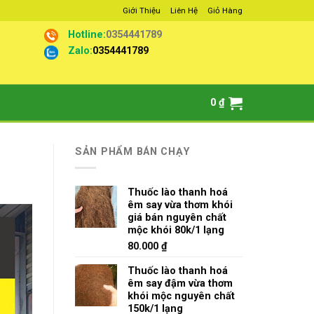
Giới Thiệu
Liên Hệ
Giỏ Hàng
Hotline:
0354441789
Zalo:
0354441789
0
₫
SẢN PHẨM BÁN CHẠY
Thuốc lào thanh hoá
êm say vừa thơm khói
giá bán nguyên chất
mộc khói 80k/1 lạng
80.000
₫
Thuốc lào thanh hoá
êm say đậm vừa thơm
khói mộc nguyên chất
150k/1 lạng