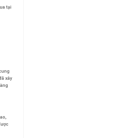
ua tại
 cung
đã xây
sàng
ao,
được